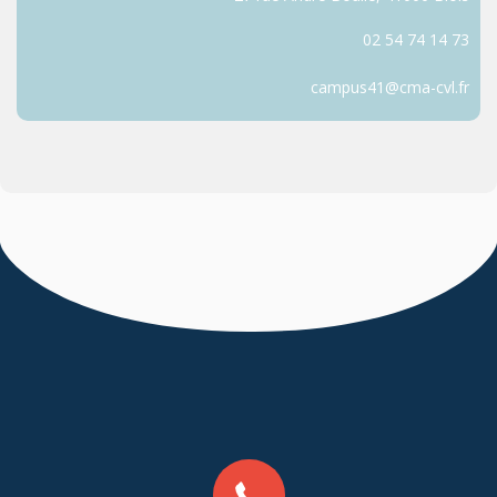
02 54 74 14 73
campus41@cma-cvl.fr