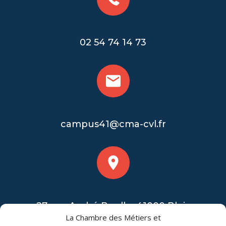
02 54 74 14 73
campus41@cma-cvl.fr
27 rue André Boulle, 41000 Blois
La Chambre des Métiers et