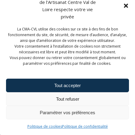
de l’Artisanat Centre Val de
Loire respecte votre vie
privée
La CMA-CVL utilise des cookies sur ce site à des fins de bon
CONTACT
fonctionnement du site, de sécurité, de mesure d’audience, d’analyse,
ainsi que d’amélioration de votre expérience utilisateur.
CMA Formation Blois est géré par la Chambre de
Votre consentement à l’installation de cookies non strictement
Métiers et de l'Artisanat Centre-Val de Loire.
nécessaires est libre et peut être modifié à tout moment.
Vous pouvez donner ou retirer votre consentement globalement ou
paramétrer vos préférences par finalité de cookies.
Tout accepter
Admin. du site
Mentions légales
Tout refuser
Politique de confidentialité
Politique de cookies
Paramétrer vos préférences
Politique de cookies
Politique de confidentialité
© 2026 CMA Formation - Blois.