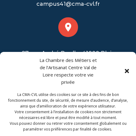
campus41@cma-cvl.fr
27 rue André Boulle, 41000 Blois
La Chambre des Métiers et
de l’Artisanat Centre Val de
Loire respecte votre vie
privée
La CMA-CVL utilise des cookies sur ce site à des fins de bon
CONTACT
fonctionnement du site, de sécurité, de mesure d’audience, d’analyse,
ainsi que d’amélioration de votre expérience utilisateur.
CMA Formation Blois est géré par la Chambre de
Votre consentement à l’installation de cookies non strictement
Métiers et de l'Artisanat Centre-Val de Loire.
nécessaires est libre et peut être modifié à tout moment.
Vous pouvez donner ou retirer votre consentement globalement ou
paramétrer vos préférences par finalité de cookies.