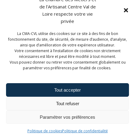
de l’Artisanat Centre Val de
Loire respecte votre vie
privée
La CMA-CVL utilise des cookies sur ce site à des fins de bon
CONTACT
fonctionnement du site, de sécurité, de mesure d’audience, d’analyse,
ainsi que d’amélioration de votre expérience utilisateur.
CMA Formation Blois est géré par la Chambre de
Votre consentement à l’installation de cookies non strictement
Métiers et de l'Artisanat Centre-Val de Loire.
nécessaires est libre et peut être modifié à tout moment.
Vous pouvez donner ou retirer votre consentement globalement ou
paramétrer vos préférences par finalité de cookies.
Tout accepter
Admin. du site
Mentions légales
Tout refuser
Politique de confidentialité
Politique de cookies
Paramétrer vos préférences
Politique de cookies
Politique de confidentialité
© 2026 CMA Formation - Blois.