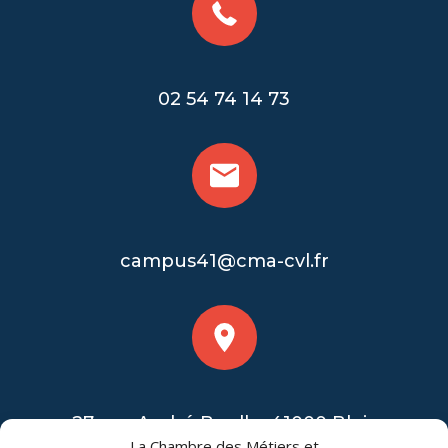
02 54 74 14 73
campus41@cma-cvl.fr
27 rue André Boulle, 41000 Blois
La Chambre des Métiers et