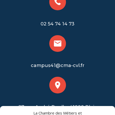
02 54 74 14 73
campus41@cma-cvl.fr
27 rue André Boulle, 41000 Blois
La Chambre des Métiers et