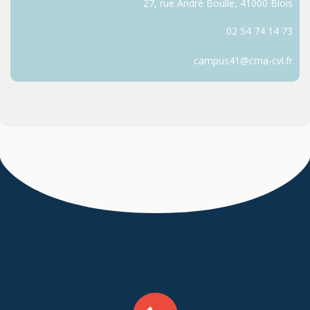
27, rue André Boulle, 41000 Blois
02 54 74 14 73
campus41@cma-cvl.fr