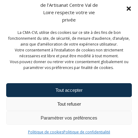
de l’Artisanat Centre Val de
Loire respecte votre vie
privée
La CMA-CVL utilise des cookies sur ce site à des fins de bon
CONTACT
fonctionnement du site, de sécurité, de mesure d’audience, d’analyse,
ainsi que d’amélioration de votre expérience utilisateur.
CMA Formation Blois est géré par la Chambre de
Votre consentement à l’installation de cookies non strictement
Métiers et de l'Artisanat Centre-Val de Loire.
nécessaires est libre et peut être modifié à tout moment.
Vous pouvez donner ou retirer votre consentement globalement ou
paramétrer vos préférences par finalité de cookies.
Tout accepter
Admin. du site
Mentions légales
Tout refuser
Politique de confidentialité
Politique de cookies
Paramétrer vos préférences
Politique de cookies
Politique de confidentialité
© 2026 CMA Formation - Blois.