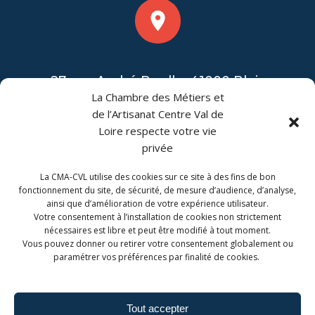
27 rue André Boulle, 41000 Blois
La Chambre des Métiers et
de l’Artisanat Centre Val de
Loire respecte votre vie
privée
La CMA-CVL utilise des cookies sur ce site à des fins de bon
CONTACT
fonctionnement du site, de sécurité, de mesure d’audience, d’analyse,
ainsi que d’amélioration de votre expérience utilisateur.
CMA Formation Blois est géré par la Chambre de
Votre consentement à l’installation de cookies non strictement
Métiers et de l'Artisanat Centre-Val de Loire.
nécessaires est libre et peut être modifié à tout moment.
Vous pouvez donner ou retirer votre consentement globalement ou
paramétrer vos préférences par finalité de cookies.
Tout accepter