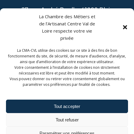
27 rue André Boulle, 41000 Blois
La Chambre des Métiers et
de l’Artisanat Centre Val de
Loire respecte votre vie
privée
La CMA-CVL utilise des cookies sur ce site à des fins de bon
CONTACT
fonctionnement du site, de sécurité, de mesure d’audience, d’analyse,
ainsi que d’amélioration de votre expérience utilisateur.
CMA Formation Blois est géré par la Chambre de
Votre consentement à l’installation de cookies non strictement
Métiers et de l'Artisanat Centre-Val de Loire.
nécessaires est libre et peut être modifié à tout moment.
Vous pouvez donner ou retirer votre consentement globalement ou
paramétrer vos préférences par finalité de cookies.
Tout accepter
Admin. du site
Mentions légales
Tout refuser
Politique de confidentialité
Politique de cookies
Paramétrer vos préférences