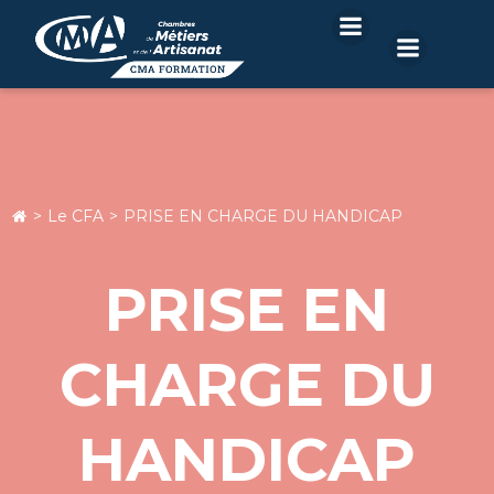
Aller
au
contenu
Le CFA
PRISE EN CHARGE DU HANDICAP
PRISE EN
CHARGE DU
HANDICAP